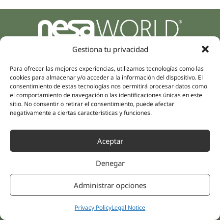
Parque Empresarial Zuatzu, Edificio Europa, 9, Planta 3,
Gestiona tu privacidad
20018 Donostia/San Sebastián
(Guipúzcoa)
Para ofrecer las mejores experiencias, utilizamos tecnologías como las
Specialities
Company
cookies para almacenar y/o acceder a la información del dispositivo. El
Rehabilitation
consentimiento de estas tecnologías nos permitirá procesar datos como
About us
el comportamiento de navegación o las identificaciones únicas en este
Intimate Health
Human team
sitio. No consentir o retirar el consentimiento, puede afectar
Sports Medicine
negativamente a ciertas características y funciones.
Distributors
Mental Health
Neurology & Pain
Partnerships
Aceptar
Dentistry
Nesa Academic
Internal Medicine
Denegar
Scientific evidence
Aesthetic Medicine
Quick links
Follow us
Administrar opciones
Instagram
Campus
Linkedin
Clinics
Privacy Policy
Legal Notice
Youtube