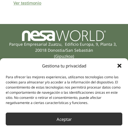
Ver testimonio
Parque Empresarial Zuatzu, Edificio Europa, 9, Planta 3,
20018 Donostia/San Sebastián
(Gipuzkoa)
Especialidades
Compañía
Gestiona tu privacidad
Rehabilitación
Sobre nosotros
Salud íntima
Para ofrecer las mejores experiencias, utilizamos tecnologías como las
Equipo humano
cookies para almacenar y/o acceder a la información del dispositivo. El
Sports
consentimiento de estas tecnologías nos permitirá procesar datos como
Distribuidores
Salud mental
el comportamiento de navegación o las identificaciones únicas en este
Neurología y dolor
sitio. No consentir o retirar el consentimiento, puede afectar
Partnerships
negativamente a ciertas características y funciones.
Odontología
Nesa Academic
Medicina interna
Evidencia científica
Aceptar
Medicina estética
Enlaces rápidos
Síguenos