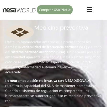
Comprar XSIGNAL®
Medicina preventiva
Existe un biomarcador anterior que predice todos los
demás: la
variabilidad de frecuencia cardíaca (VFC)
y el tono
del
sistema nervioso autónomo (SNA)
. Un paciente joven sin
enfermedad aparente pero con VFC baja y estrés simpático
crónico es una enfermedad esperando ocurrir: infarto,
diabetes, enfermedad autoinmune, envejecimiento
acelerado.
La
neuromodulación no invasiva con NESA XSIGNAL®
restaura la capacidad del SNA de mantener homeostasis.
Cuando el sistema de regulación es competente, los
biomarcadores se autocorrigen. Eso es medicina preventiva
real.