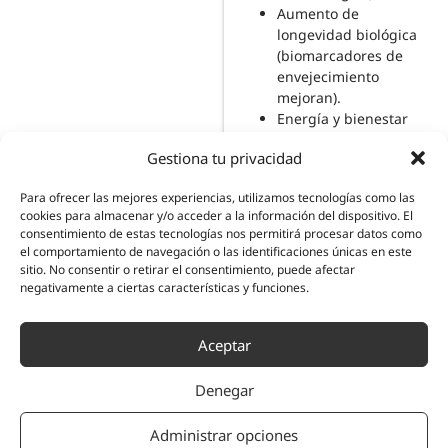
Aumento de
longevidad biológica
(biomarcadores de
envejecimiento
mejoran).
Energía y bienestar
duraderos (no
Gestiona tu privacidad
cansancio funcional,
capacidad de
Para ofrecer las mejores experiencias, utilizamos tecnologías como las
adaptación
cookies para almacenar y/o acceder a la información del dispositivo. El
restaurada).
consentimiento de estas tecnologías nos permitirá procesar datos como
el comportamiento de navegación o las identificaciones únicas en este
Modula la raíz. Potencia tu tratamiento.
sitio. No consentir o retirar el consentimiento, puede afectar
negativamente a ciertas características y funciones.
Neuroanatomía del sistema nervioso autónomo asociado a tu
especialidad clínica
Aceptar
Denegar
Administrar opciones