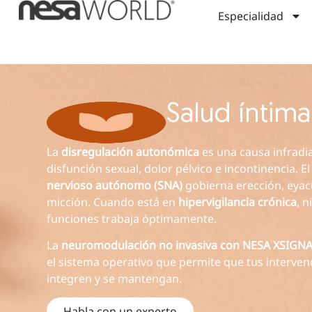
Especialidad
Salud íntima
La
disregulación autonómica
es una causa infradi
disfunción sexual, dolor pélvico e incontinencia. E
nervioso autónomo (SNA)
gobierna erección, eyac
micción. Cuando está en
hipervigilancia crónica
, 
funciones trabaja óptimamente.
La
neuromodulación no invasiva con NESA XSIGN
el sistema operativo que permite que tus interven
integren y se mantengan.
Habla con un experto