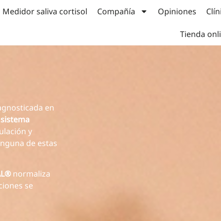
Medidor saliva cortisol
Compañía
Opiniones
Clín
Tienda onl
agnosticada en
l
sistema
ulación y
ninguna de estas
AL®
normaliza
ciones se