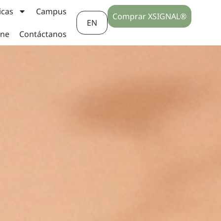
icas
Campus
Comprar XSIGNAL®
EN
ine
Contáctanos