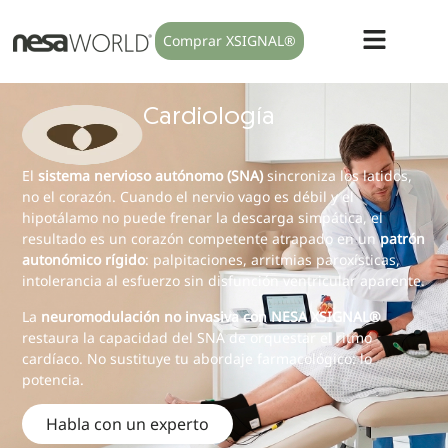
Comprar XSIGNAL®
Cardiología
El
sistema nervioso autónomo (SNA)
sincroniza los latidos,
no el corazón. Cuando el nervio vago es débil y el
hipotálamo no puede frenar la descarga simpática, el
resultado es un corazón competente atrapado en un
patrón
autonómico rígido
: palpitaciones, arritmias paroxísticas,
intolerancia al esfuerzo sin disfunción ventricular aparente.
La
neuromodulación no invasiva con NESA XSIGNAL®
restaura la capacidad del SNA de orquestar el ritmo
cardíaco. No sustituye tu abordaje farmacológico: lo
potencia.
Habla con un experto