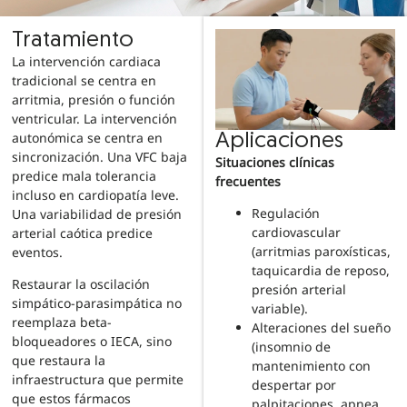
Tratamiento
La intervención cardiaca
tradicional se centra en
arritmia, presión o función
ventricular. La intervención
autonómica se centra en
Aplicaciones
sincronización. Una VFC baja
Situaciones clínicas
predice mala tolerancia
frecuentes
incluso en cardiopatía leve.
Regulación
Una variabilidad de presión
cardiovascular
arterial caótica predice
(arritmias paroxísticas,
eventos.
taquicardia de reposo,
Restaurar la oscilación
presión arterial
simpático-parasimpática no
variable).
reemplaza beta-
Alteraciones del sueño
bloqueadores o IECA, sino
(insomnio de
que restaura la
mantenimiento con
infraestructura que permite
despertar por
que estos fármacos
palpitaciones, apnea