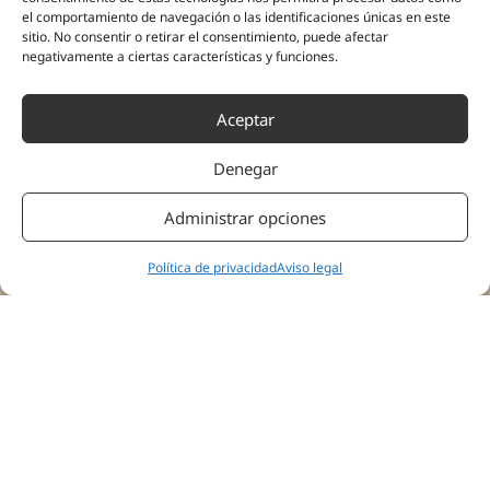
el comportamiento de navegación o las identificaciones únicas en este
sitio. No consentir o retirar el consentimiento, puede afectar
negativamente a ciertas características y funciones.
Aceptar
Denegar
Administrar opciones
«Lo que vamos a ver es si somos capaces de tener una
recuperación con unos resultados mucho más óptimos
tanto a nivel de funcionalidad, escalas de dolor, y también
Política de privacidad
Aviso legal
a nivel cerebral, que yo creo que es lo más importante de
este estudio.»
Ver todos los testimonios