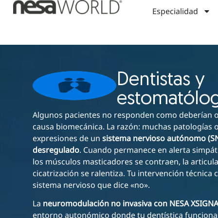
Especialidad
Dentistas y
estomatólo
Algunos pacientes no responden como deberían o
causa biomecánica. La razón: muchas patologías o
expresiones de un
sistema nervioso autónomo (S
desregulado
. Cuando permanece en alerta simpáti
los músculos masticadores se contraen, la articulac
cicatrización se ralentiza. Tu intervención técnica
sistema nervioso que dice «no».
La
neuromodulación no invasiva con NESA XSIGN
entorno autonómico donde tu dentística funcion