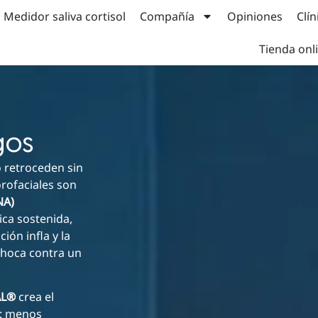
Medidor saliva cortisol
Compañía
Opiniones
Clín
Tienda onl
gos
 retroceden sin
rofaciales son
NA)
ca sostenida,
ión infla y la
 choca contra un
AL®
crea el
a: menos