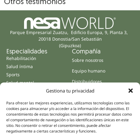
Otros testimonios
Parque Empresarial Zuatzu, Edificio Europa, 9, Planta 3,
20018 Donostia/San Sebastián
(Gipuzkoa)
Especialidades
Compañía
Rehabilitación
Sobre nosotros
Salud íntima
Equipo humano
Sports
Distribuidores
Salud mental
Gestiona tu privacidad
Neurología y dolor
Partnerships
Odontología
Nesa Academic
Para ofrecer las mejores experiencias, utilizamos tecnologías como las
Medicina interna
cookies para almacenar y/o acceder a la información del dispositivo. El
Evidencia científica
consentimiento de estas tecnologías nos permitirá procesar datos como
Medicina estética
el comportamiento de navegación o las identificaciones únicas en este
Enlaces rápidos
Síguenos
sitio. No consentir o retirar el consentimiento, puede afectar
Instagram
Campus
negativamente a ciertas características y funciones.
LinkedIn
Tienda online