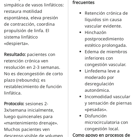
frecuentes
simpática de vasos linfáticos:
restaura motilidad
Retención crónica de
espontánea, eleva presión
líquidos sin causa
de contracción, coordina
vascular evidente.
propulsión de linfa. El
Hinchazón
sistema linfático
postprocedimiento
«despierta».
estético prolongada.
Edema de miembros
Resultado:
pacientes con
inferiores con
retención crónica ven
congestión vascular.
resolución en 2-3 semanas.
Linfedema leve a
No es decongestión de corto
moderado por
plazo (rebounds); es
desregulación
restablecimiento de función
autonómica.
linfática.
Incomodidad vascular
y sensación de piernas
Protocolo:
sesiones 2-
«pesadas».
3x/semana inicialmente,
Disfunción
luego quincenales para
microcirculatoria con
«mantenimiento drenaje».
congestión local.
Muchos pacientes ven
Como apoyo en procesos de
descenso visible de volumen