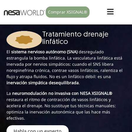
Comprar XSIGNAL®
Tratamiento drenaje
linfático
El
sistema nervioso autónomo (SNA)
desregulado
estrangula la bomba linfática. La vasculatura linfática está
inervada por nervios simpáticos: cuando el SNS libera
norepinefrina crónica, contrae vasos linfáticos, ralentiza el
flujo y atrapa fluidos. No es un linfático débil: es una
inervación simpática desequilibrada
.
La
neuromodulación no invasiva con NESA XSIGNAL®
restaura el ritmo de contracción de vasos linfáticos y
acelera el drenaje. No sustituye tus técnicas manuales:
optimiza la inervación autonómica que las hace más
efectivas.
Habla con un experto