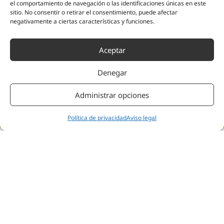
el comportamiento de navegación o las identificaciones únicas en este
sitio. No consentir o retirar el consentimiento, puede afectar
negativamente a ciertas características y funciones.
«Lo que vamos a ver es si somos capaces de tener una
recuperación con unos resultados mucho más óptimos
tanto a nivel de funcionalidad, escalas de dolor, y también
Aceptar
a nivel cerebral, que yo creo que es lo más importante de
este estudio.»
Denegar
Administrar opciones
Ver todos los testimonios
Política de privacidad
Aviso legal