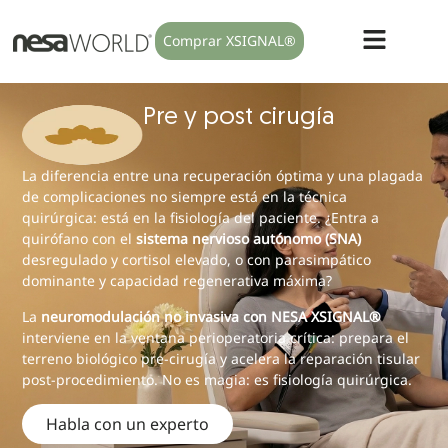
Comprar XSIGNAL®
Pre y post cirugía
La diferencia entre una recuperación óptima y una plagada
de complicaciones no siempre está en la técnica
quirúrgica: está en la fisiología del paciente. ¿Entra a
quirófano con el
sistema nervioso autónomo (SNA)
desregulado y cortisol elevado, o con parasimpático
dominante y capacidad regenerativa máxima?
La
neuromodulación no invasiva con NESA XSIGNAL®
interviene en la ventana perioperatoria crítica: prepara el
terreno biológico pre-cirugía y acelera la reparación tisular
post-procedimiento. No es magia: es fisiología quirúrgica.
Habla con un experto