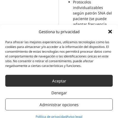
Protocolos
individualizables
según patrón SNA del
paciente (se puede
adaptar frecuencia,
duración, intensidad).
Gestiona tu privacidad
Compatible con toda
terapia farmacológica
Para ofrecer las mejores experiencias, utilizamos tecnologías como las
estándar.
cookies para almacenar y/o acceder a la información del dispositivo. El
consentimiento de estas tecnologías nos permitirá procesar datos como
el comportamiento de navegación o las identificaciones únicas en este
Modula la raíz. Potencia tu tratamiento.
sitio. No consentir o retirar el consentimiento, puede afectar
Neuroanatomía del sistema nervioso autónomo asociado a tu
negativamente a ciertas características y funciones.
especialidad clínica
Aceptar
Denegar
Administrar opciones
Política de privacidad
Aviso legal