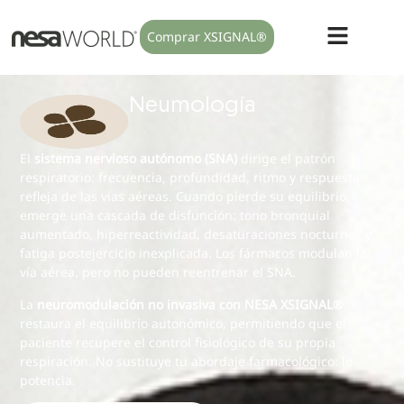
Comprar XSIGNAL®
Neumología
El
sistema nervioso autónomo (SNA)
dirige el patrón
respiratorio: frecuencia, profundidad, ritmo y respuesta
refleja de las vías aéreas. Cuando pierde su equilibrio,
emerge una cascada de disfunción: tono bronquial
aumentado, hiperreactividad, desaturaciones nocturnas y
fatiga postejercicio inexplicada. Los fármacos modulan la
vía aérea, pero no pueden reentrenar el SNA.
La
neuromodulación no invasiva con NESA XSIGNAL®
restaura el equilibrio autonómico, permitiendo que el
paciente recupere el control fisiológico de su propia
respiración. No sustituye tu abordaje farmacológico: lo
potencia.