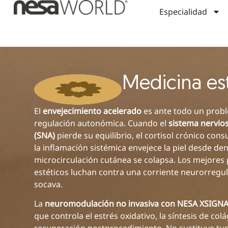
Especialidad
Medicina es
El
envejecimiento acelerado
es ante todo un prob
regulación autonómica. Cuando el
sistema nervi
(SNA)
pierde su equilibrio, el cortisol crónico co
la inflamación sistémica envejece la piel desde den
microcirculación cutánea se colapsa. Los mejores
estéticos luchan contra una corriente neurorregu
socava.
La
neuromodulación no invasiva con NESA XSIGN
que controla el estrés oxidativo, la síntesis de col