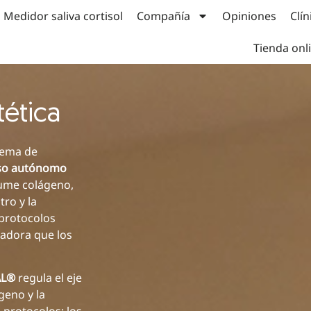
Medidor saliva cortisol
Compañía
Opiniones
Clín
Tienda onl
tética
lema de
oso autónomo
nsume colágeno,
tro y la
 protocolos
ladora que los
AL®
regula el eje
ágeno y la