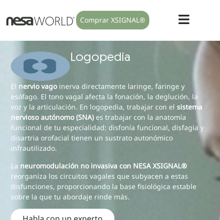
Comprar XSIGNAL®
Logopedia
El
nervio vago
inerva directamente laringe, faringe y
esófago. El tono vagal afecta la fonación, la deglución, la
voz y la articulación. En logopedia, trabajar con el
sistema
nervioso autónomo (SNA)
es trabajar con la anatomía
funcional de tu especialidad: disfonía funcional, disfagia y
disartria orofacial tienen un sustrato autonómico
infrautilizado.
La
neuromodulación no invasiva con NESA XSIGNAL®
reorganiza los circuitos vagales que subyacen a estas
disfunciones, proporcionando la base fisiológica estable
sobre la que tu abordaje rinde más.
Habla con un experto