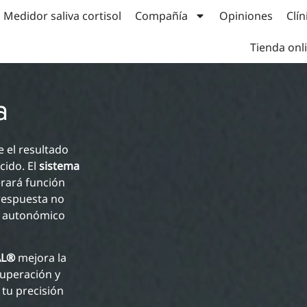
Medidor saliva cortisol
Compañía
Opiniones
Clín
Tienda onl
a
 el resultado
cido. El
sistema
rará función
 respuesta no
do autonómico
AL®
mejora la
cuperación y
tu precisión