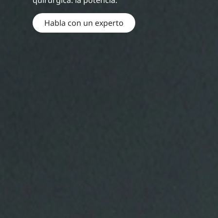
quirúrgica: la potencia.
Habla con un experto