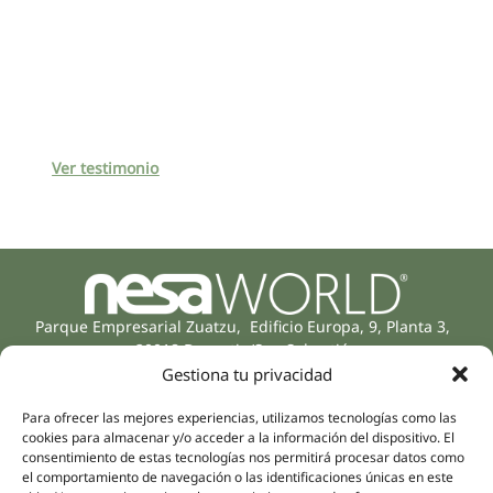
Ver testimonio
Parque Empresarial Zuatzu, Edificio Europa, 9, Planta 3,
20018 Donostia/San Sebastián
(Gipuzkoa)
Gestiona tu privacidad
Especialidades
Compañía
Rehabilitación
Para ofrecer las mejores experiencias, utilizamos tecnologías como las
Sobre nosotros
cookies para almacenar y/o acceder a la información del dispositivo. El
Salud íntima
consentimiento de estas tecnologías nos permitirá procesar datos como
Equipo humano
Sports
el comportamiento de navegación o las identificaciones únicas en este