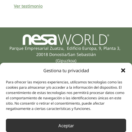
Ver testimonio
Parque Empresarial Zuatzu, Edificio Europa, 9, Planta 3,
20018 Donostia/San Sebastián
(Gipuzkoa)
Especialidades
Compañía
Gestiona tu privacidad
Rehabilitación
Sobre nosotros
Salud íntima
Para ofrecer las mejores experiencias, utilizamos tecnologías como las
Equipo humano
cookies para almacenar y/o acceder a la información del dispositivo. El
Sports
consentimiento de estas tecnologías nos permitirá procesar datos como
Distribuidores
Salud mental
el comportamiento de navegación o las identificaciones únicas en este
Neurología y dolor
sitio. No consentir o retirar el consentimiento, puede afectar
Partnerships
negativamente a ciertas características y funciones.
Odontología
Nesa Academic
Medicina interna
Evidencia científica
Aceptar
Medicina estética