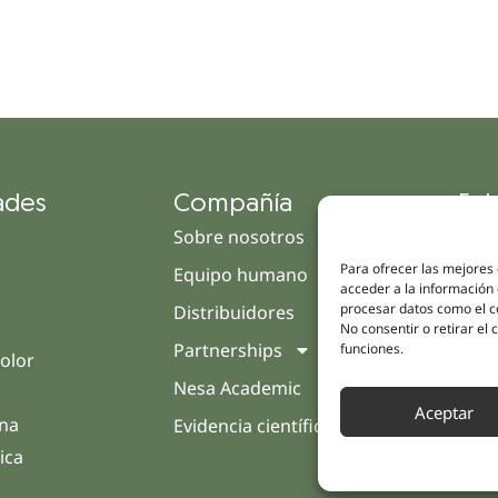
ades
Compañía
Enl
Sobre nosotros
Cam
Para ofrecer las mejores
Equipo humano
Tien
acceder a la información 
procesar datos como el co
Distribuidores
Clín
No consentir o retirar el
Partnerships
Trat
funciones.
olor
Nesa Academic
Opin
Aceptar
rna
Evidencia científica
Cont
ica