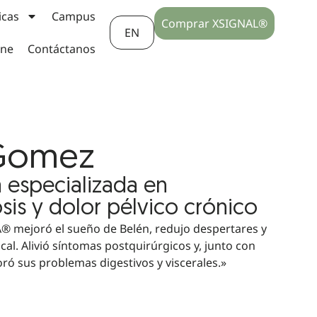
icas
Campus
Comprar XSIGNAL®
EN
ine
Contáctanos
 Gomez
 especializada en
is y dolor pélvico crónico
A® mejoró el sueño de Belén, redujo despertares y
ical. Alivió síntomas postquirúrgicos y, junto con
ró sus problemas digestivos y viscerales.»