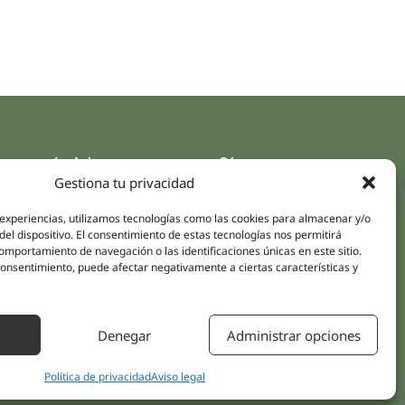
aces rápidos
Síguenos
Gestiona tu privacidad
Instagram
pus
LinkedIn
 experiencias, utilizamos tecnologías como las cookies para almacenar y/o
da online
del dispositivo. El consentimiento de estas tecnologías nos permitirá
Youtube
mportamiento de navegación o las identificaciones únicas en este sitio.
icas
Facebook
 consentimiento, puede afectar negativamente a ciertas características y
amientos pacientes
iones
Denegar
Administrar opciones
áctanos
Política de privacidad
Aviso legal