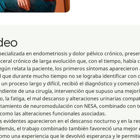
ideo
pecializada en endometriosis y dolor pélvico crónico, pres
ceral crónico de larga evolución que, con el tiempo, había 
 Según relata la paciente, los primeros síntomas apareciero
l que durante mucho tiempo no se lograba identificar con cl
 un proceso largo y difícil, recibió el diagnóstico y comenz
ndiente de una cirugía, intervención que supuso una mejor
, la fatiga, el mal descanso y alteraciones urinarias compat
atamiento de neuromodulación con NESA, combinado con te
 como las alteraciones funcionales asociadas.
s evidentes aparecieron en el descanso nocturno y en la re
demás, el trabajo combinado también favoreció una mejor e
como una experiencia que le devolvió esperanza y le permit