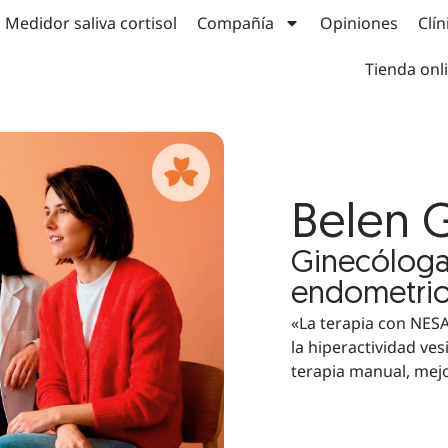
Medidor saliva cortisol
Compañía
Opiniones
Clín
Tienda onl
Belen
Ginecóloga
endometrios
«La terapia con NES
la hiperactividad ves
terapia manual, mejo