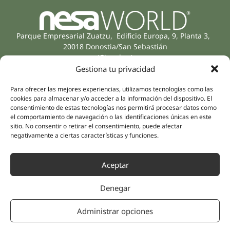
Parque Empresarial Zuatzu, Edificio Europa, 9, Planta 3,
20018 Donostia/San Sebastián
(Gipuzkoa)
Especialidades
Compañía
Gestiona tu privacidad
Rehabilitación
Sobre nosotros
Para ofrecer las mejores experiencias, utilizamos tecnologías como las
Salud íntima
Equipo humano
cookies para almacenar y/o acceder a la información del dispositivo. El
Sports
consentimiento de estas tecnologías nos permitirá procesar datos como
Distribuidores
el comportamiento de navegación o las identificaciones únicas en este
Salud mental
sitio. No consentir o retirar el consentimiento, puede afectar
Neurología y dolor
Partnerships
negativamente a ciertas características y funciones.
Odontología
Nesa Academic
Medicina interna
Aceptar
Evidencia científica
Medicina estética
Enlaces rápidos
Síguenos
Denegar
Instagram
Campus
LinkedIn
Tienda online
Administrar opciones
Youtube
Clínicas