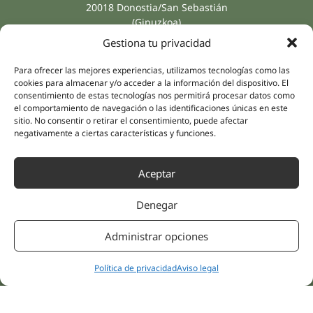
20018 Donostia/San Sebastián
(Gipuzkoa)
Especialidades
Compañía
Gestiona tu privacidad
Rehabilitación
Sobre nosotros
Salud íntima
Para ofrecer las mejores experiencias, utilizamos tecnologías como las
Equipo humano
cookies para almacenar y/o acceder a la información del dispositivo. El
Sports
consentimiento de estas tecnologías nos permitirá procesar datos como
Distribuidores
Salud mental
el comportamiento de navegación o las identificaciones únicas en este
sitio. No consentir o retirar el consentimiento, puede afectar
Neurología y dolor
Partnerships
negativamente a ciertas características y funciones.
Odontología
Nesa Academic
Medicina interna
Aceptar
Evidencia científica
Medicina estética
Enlaces rápidos
Síguenos
Denegar
Instagram
Campus
LinkedIn
Tienda online
Administrar opciones
Youtube
Clínicas
Facebook
Tratamientos pacientes
Política de privacidad
Aviso legal
Opiniones
Contáctanos