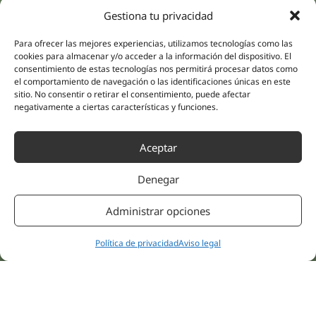
Especialidades
Compañía
Gestiona tu privacidad
Rehabilitación
Sobre nosotros
Salud íntima
Para ofrecer las mejores experiencias, utilizamos tecnologías como las
Equipo humano
cookies para almacenar y/o acceder a la información del dispositivo. El
Sports
consentimiento de estas tecnologías nos permitirá procesar datos como
Distribuidores
Salud mental
el comportamiento de navegación o las identificaciones únicas en este
Neurología y dolor
sitio. No consentir o retirar el consentimiento, puede afectar
Partnerships
negativamente a ciertas características y funciones.
Odontología
Nesa Academic
Medicina interna
Evidencia científica
Aceptar
Medicina estética
Enlaces rápidos
Síguenos
Denegar
Instagram
Campus
LinkedIn
Tienda online
Administrar opciones
Youtube
Clínicas
Facebook
Tratamientos pacientes
Política de privacidad
Aviso legal
Opiniones
Contáctanos
© 2026 NESA WORLD –
Todos los Derechos