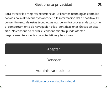
Especialidades
Compañía
Gestiona tu privacidad
Rehabilitación
Sobre nosotros
Salud íntima
Para ofrecer las mejores experiencias, utilizamos tecnologías como las
Equipo humano
cookies para almacenar y/o acceder a la información del dispositivo. El
Sports
consentimiento de estas tecnologías nos permitirá procesar datos como
Distribuidores
Salud mental
el comportamiento de navegación o las identificaciones únicas en este
Neurología y dolor
sitio. No consentir o retirar el consentimiento, puede afectar
Partnerships
negativamente a ciertas características y funciones.
Odontología
Nesa Academic
Medicina interna
Evidencia científica
Aceptar
Medicina estética
Enlaces rápidos
Síguenos
Instagram
Denegar
Campus
LinkedIn
Tienda online
Administrar opciones
Youtube
Clínicas
Facebook
Tratamientos pacientes
Política de privacidad
Aviso legal
Opiniones
Contáctanos
© 2026 NESA WORLD –
Todos los Derechos