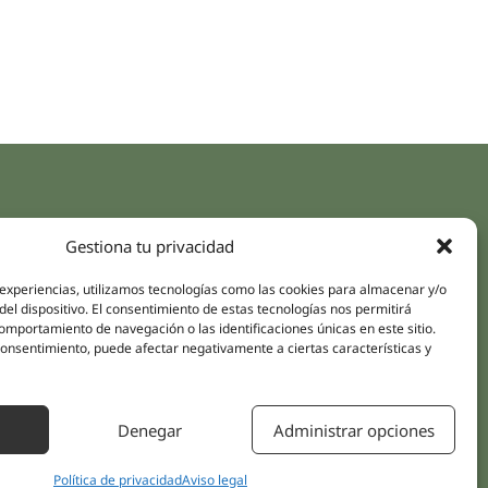
aces rápidos
Síguenos
Gestiona tu privacidad
Instagram
pus
LinkedIn
 experiencias, utilizamos tecnologías como las cookies para almacenar y/o
da online
del dispositivo. El consentimiento de estas tecnologías nos permitirá
Youtube
mportamiento de navegación o las identificaciones únicas en este sitio.
icas
Facebook
 consentimiento, puede afectar negativamente a ciertas características y
amientos pacientes
iones
Denegar
Administrar opciones
áctanos
Política de privacidad
Aviso legal