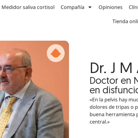
Medidor saliva cortisol
Compañía
Opiniones
Clín
Tienda onl
Dr. J 
Doctor en N
en disfunc
«En la pelvis hay mu
dolores de tripas o 
buena herramienta 
central.»