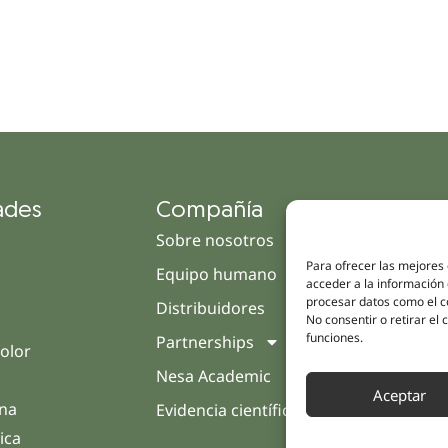
ades
Compañía
Enl
Sobre nosotros
Cam
Para ofrecer las mejores
Equipo humano
Tien
acceder a la información 
procesar datos como el co
Distribuidores
Clín
No consentir o retirar el
funciones.
Partnerships
Trat
olor
Nesa Academic
Opin
Aceptar
rna
Evidencia científica
Cont
ica