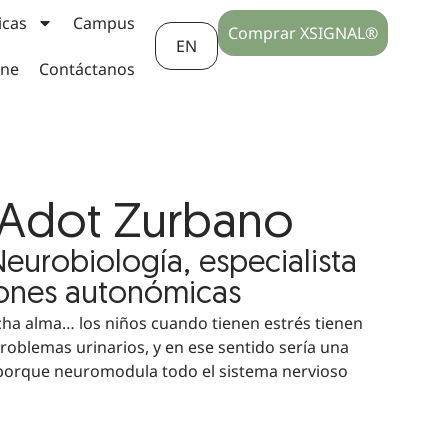
icas
Campus
Comprar XSIGNAL®
EN
ine
Contáctanos
M Adot Zurbano
eurobiología, especialista
iones autonómicas
cha alma… los niños cuando tienen estrés tienen
problemas urinarios, y en ese sentido sería una
porque neuromodula todo el sistema nervioso