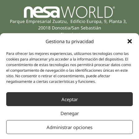
Parque Empresarial Zuatzu, Edificio Europa, 9, Planta 3,
20018 Donostia/San Sebastián
(Gipuzkoa)
Especialidades
Compañía
Gestiona tu privacidad
Rehabilitación
Sobre nosotros
Para ofrecer las mejores experiencias, utilizamos tecnologías como las
Salud íntima
Equipo humano
cookies para almacenar y/o acceder a la información del dispositivo. El
Sports
consentimiento de estas tecnologías nos permitirá procesar datos como
Distribuidores
el comportamiento de navegación o las identificaciones únicas en este
Salud mental
sitio. No consentir o retirar el consentimiento, puede afectar
Neurología y dolor
Partnerships
negativamente a ciertas características y funciones.
Odontología
Nesa Academic
Medicina interna
Aceptar
Evidencia científica
Medicina estética
Enlaces rápidos
Síguenos
Denegar
Instagram
Campus
LinkedIn
Tienda online
Administrar opciones
Youtube
Clínicas