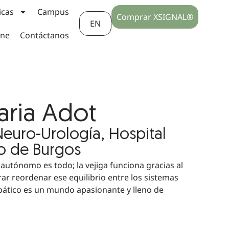
icas
Campus
Comprar XSIGNAL®
EN
ine
Contáctanos
aria Adot
euro-Urología, Hospital
io de Burgos
 autónomo es todo; la vejiga funciona gracias al
rar reordenar ese equilibrio entre los sistemas
pático es un mundo apasionante y lleno de