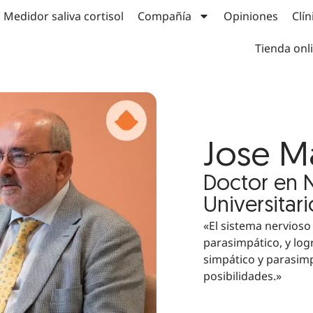
Medidor saliva cortisol
Compañía
Opiniones
Clín
Tienda onl
Jose M
Doctor en N
Universitar
«El sistema nervioso
parasimpático, y log
simpático y parasim
posibilidades.»