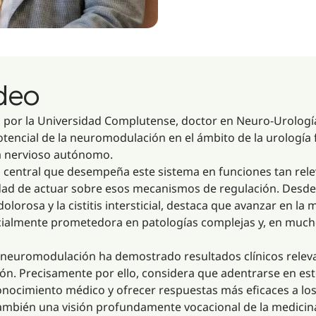
ideo
a por la Universidad Complutense, doctor en Neuro-Urología 
tencial de la neuromodulación en el ámbito de la urología 
ma nervioso autónomo.
l central que desempeña este sistema en funciones tan rele
ilidad de actuar sobre esos mecanismos de regulación. Desde
 dolorosa y la cistitis intersticial, destaca que avanzar en l
ialmente prometedora en patologías complejas y, en much
a neuromodulación ha demostrado resultados clínicos relev
ón. Precisamente por ello, considera que adentrarse en e
nocimiento médico y ofrecer respuestas más eficaces a los
e también una visión profundamente vocacional de la medic