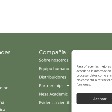
ades
Compañía
Enl
Sobre nosotros
Cam
Para ofrecer las mejores
Equipo humano
Tien
acceder a la información 
procesar datos como el co
Distribuidores
Clín
No consentir o retirar el
funciones.
Partnerships
Trat
olor
Nesa Academic
Opin
Aceptar
rna
Evidencia científica
Cont
ica