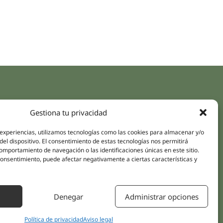
aces rápidos
Síguenos
Gestiona tu privacidad
Instagram
pus
LinkedIn
 experiencias, utilizamos tecnologías como las cookies para almacenar y/o
da online
del dispositivo. El consentimiento de estas tecnologías nos permitirá
Youtube
mportamiento de navegación o las identificaciones únicas en este sitio.
icas
Facebook
 consentimiento, puede afectar negativamente a ciertas características y
amientos pacientes
iones
Denegar
Administrar opciones
áctanos
Política de privacidad
Aviso legal