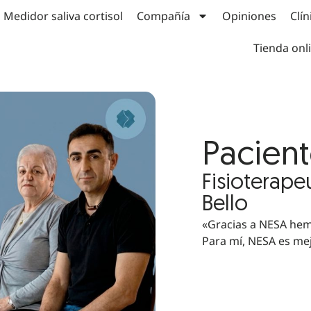
Medidor saliva cortisol
Compañía
Opiniones
Clín
Tienda onl
Pacien
Fisioterape
Bello
«Gracias a NESA hem
Para mí, NESA es mej