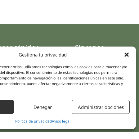
aces rápidos
Síguenos
Gestiona tu privacidad
Instagram
pus
LinkedIn
 experiencias, utilizamos tecnologías como las cookies para almacenar y/o
da online
del dispositivo. El consentimiento de estas tecnologías nos permitirá
Youtube
icas
mportamiento de navegación o las identificaciones únicas en este sitio.
Facebook
 consentimiento, puede afectar negativamente a ciertas características y
amientos pacientes
iones
Denegar
Administrar opciones
áctanos
Política de privacidad
Aviso legal