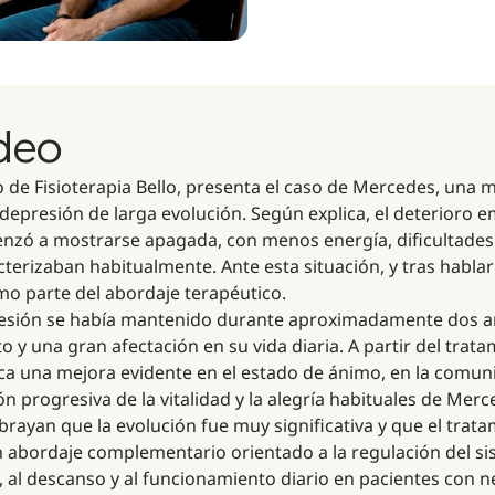
ideo
tro de Fisioterapia Bello, presenta el caso de Mercedes, un
epresión de larga evolución. Según explica, el deterioro 
zó a mostrarse apagada, con menos energía, dificultades 
racterizaban habitualmente. Ante esta situación, y tras habla
mo parte del abordaje terapéutico.
resión se había mantenido durante aproximadamente dos a
 y una gran afectación en su vida diaria. A partir del tra
ca una mejora evidente en el estado de ánimo, en la comunic
 progresiva de la vitalidad y la alegría habituales de Merc
ubrayan que la evolución fue muy significativa y que el tra
 un abordaje complementario orientado a la regulación del s
 al descanso y al funcionamiento diario en pacientes con 