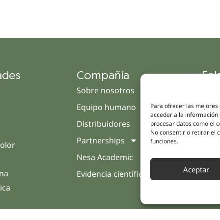
ades
Compañía
Enl
Sobre nosotros
Cam
Para ofrecer las mejores
Equipo humano
Tien
acceder a la información 
Distribuidores
Clín
procesar datos como el co
No consentir o retirar el
Partnerships
Trat
funciones.
olor
Nesa Academic
Opin
Aceptar
rna
Evidencia científica
Cont
ica