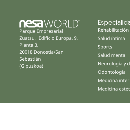
Especialid
Rehabilitación
Parque Empresarial
Zuatzu, Edificio Europa, 9,
Salud íntima
Planta 3,
Sports
20018 Donostia/San
Salud mental
Sebastián
Neurología y d
(Gipuzkoa)
Odontología
Medicina inte
Medicina estét
© 2026 NESA WORLD – Todos los Derechos Reser