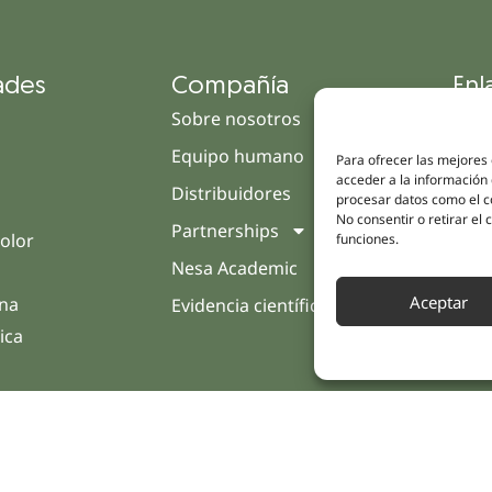
ades
Compañía
Enl
Sobre nosotros
Cam
Equipo humano
Tien
Para ofrecer las mejores
acceder a la información 
Distribuidores
Clín
procesar datos como el co
No consentir o retirar el
Partnerships
Trat
olor
funciones.
Nesa Academic
Opin
Aceptar
rna
Evidencia científica
Cont
ica
vados |
Legal