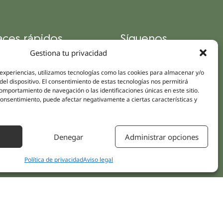
aces rápidos
Síguenos
Instagram
Gestiona tu privacidad
pus
LinkedIn
da online
 experiencias, utilizamos tecnologías como las cookies para almacenar y/o
Youtube
del dispositivo. El consentimiento de estas tecnologías nos permitirá
icas
mportamiento de navegación o las identificaciones únicas en este sitio.
Facebook
 consentimiento, puede afectar negativamente a ciertas características y
amientos pacientes
iones
Denegar
Administrar opciones
áctanos
Política de privacidad
Aviso legal