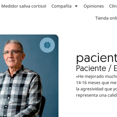
Medidor saliva cortisol
Compañía
Opiniones
Clín
Tienda onl
pacien
Paciente / 
«He mejorado mucho 
14-16 meses que me 
la agresividad que y
representa una cali