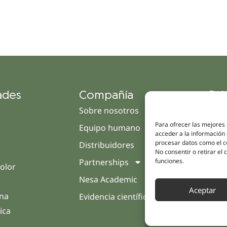
ades
Compañía
Enl
Sobre nosotros
Cam
Para ofrecer las mejores
Equipo humano
Tien
acceder a la información 
procesar datos como el co
Distribuidores
Clín
No consentir o retirar el
Partnerships
Trat
funciones.
olor
Nesa Academic
Opin
Aceptar
rna
Evidencia científica
Cont
ica