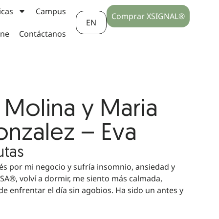
icas
Campus
Comprar XSIGNAL®
EN
ine
Contáctanos
 Molina y Maria
onzalez – Eva
utas
s por mi negocio y sufría insomnio, ansiedad y
SA®, volví a dormir, me siento más calmada,
e enfrentar el día sin agobios. Ha sido un antes y