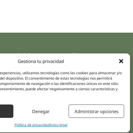
aces rápidos
Síguenos
Gestiona tu privacidad
Instagram
pus
LinkedIn
 experiencias, utilizamos tecnologías como las cookies para almacenar y/o
da online
del dispositivo. El consentimiento de estas tecnologías nos permitirá
Youtube
mportamiento de navegación o las identificaciones únicas en este sitio.
icas
Facebook
 consentimiento, puede afectar negativamente a ciertas características y
amientos pacientes
iones
Denegar
Administrar opciones
áctanos
Política de privacidad
Aviso legal