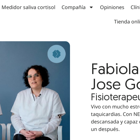
Medidor saliva cortisol
Compañía
Opiniones
Clín
Tienda onl
Fabiola
Jose G
Fisioterape
Vivo con mucho estré
taquicardias. Con NE
descansada y capaz d
un después.