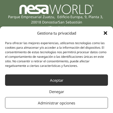
Parque Empresarial Zuatzu, Edificio Europa, 9, Planta 3,
20018 Donostia/San Sebastián
(Gipuzkoa)
Especialidades
Compañía
Gestiona tu privacidad
Rehabilitación
Sobre nosotros
Para ofrecer las mejores experiencias, utilizamos tecnologías como las
Salud íntima
Equipo humano
cookies para almacenar y/o acceder a la información del dispositivo. El
Sports
consentimiento de estas tecnologías nos permitirá procesar datos como
Distribuidores
el comportamiento de navegación o las identificaciones únicas en este
Salud mental
sitio. No consentir o retirar el consentimiento, puede afectar
Neurología y dolor
Partnerships
negativamente a ciertas características y funciones.
Odontología
Nesa Academic
Medicina interna
Aceptar
Evidencia científica
Medicina estética
Enlaces rápidos
Síguenos
Denegar
Instagram
Campus
LinkedIn
Tienda online
Administrar opciones
Youtube
Clínicas