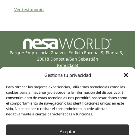
Ver testimonio
Parque Empresarial Zuatzu, Edificio Europa, 9, Planta 3,
20018 Donostia/San Sebastián
(Gipuzkoa)
Especialidades
Compañía
Gestiona tu privacidad
Rehabilitación
Sobre nosotros
Salud íntima
Para ofrecer las mejores experiencias, utilizamos tecnologías como las
Equipo humano
cookies para almacenar y/o acceder a la información del dispositivo. El
Sports
consentimiento de estas tecnologías nos permitirá procesar datos como
Distribuidores
Salud mental
el comportamiento de navegación o las identificaciones únicas en este
sitio. No consentir o retirar el consentimiento, puede afectar
Neurología y dolor
Partnerships
negativamente a ciertas características y funciones.
Odontología
Nesa Academic
Medicina interna
Evidencia científica
Aceptar
Medicina estética