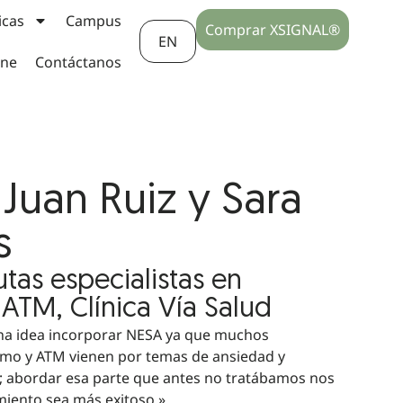
icas
Campus
Comprar XSIGNAL®
EN
ine
Contáctanos
Juan Ruiz y Sara
s
utas especialistas en
ATM, Clínica Vía Salud
na idea incorporar NESA ya que muchos
mo y ATM vienen por temas de ansiedad y
 abordar esa parte que antes no tratábamos nos
miento sea más exitoso.»