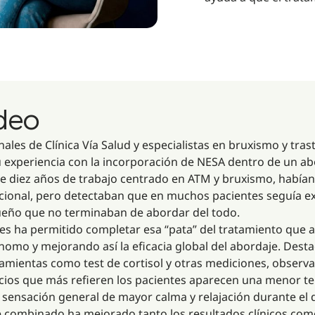
ideo
nales de Clínica Vía Salud y especialistas en bruxismo y tras
xperiencia con la incorporación de NESA dentro de un abor
 de diez años de trabajo centrado en ATM y bruxismo, habí
ional, pero detectaban que en muchos pacientes seguía e
l sueño que no terminaban de abordar del todo.
les ha permitido completar esa “pata” del tratamiento que
nomo y mejorando así la eficacia global del abordaje. Desta
ramientas como test de cortisol y otras mediciones, obser
ficios que más refieren los pacientes aparecen una menor t
sensación general de mayor calma y relajación durante el d
combinado ha mejorado tanto los resultados clínicos como 