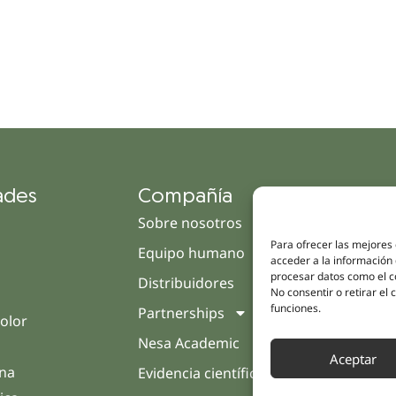
ades
Compañía
Enl
Sobre nosotros
Cam
Para ofrecer las mejores
Equipo humano
Tien
acceder a la información 
procesar datos como el co
Distribuidores
Clín
No consentir o retirar el
funciones.
Partnerships
Trat
olor
Nesa Academic
Opin
Aceptar
rna
Evidencia científica
Cont