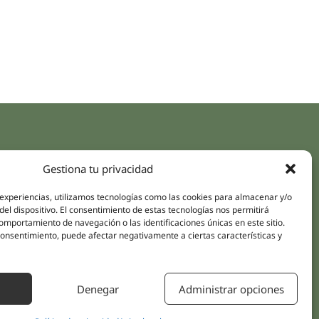
aces rápidos
Síguenos
Gestiona tu privacidad
Instagram
pus
LinkedIn
 experiencias, utilizamos tecnologías como las cookies para almacenar y/o
da online
del dispositivo. El consentimiento de estas tecnologías nos permitirá
Youtube
mportamiento de navegación o las identificaciones únicas en este sitio.
icas
 consentimiento, puede afectar negativamente a ciertas características y
Facebook
amientos pacientes
iones
Denegar
Administrar opciones
áctanos