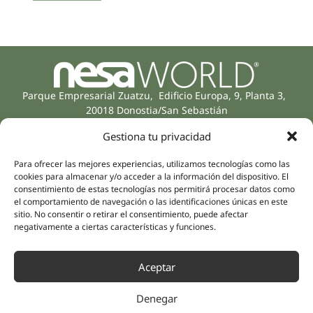
Parque Empresarial Zuatzu, Edificio Europa, 9, Planta 3,
20018 Donostia/San Sebastián
(Gipuzkoa)
Gestiona tu privacidad
Especialidades
Compañía
Rehabilitación
Sobre nosotros
Para ofrecer las mejores experiencias, utilizamos tecnologías como las
Salud íntima
cookies para almacenar y/o acceder a la información del dispositivo. El
Equipo humano
Sports
consentimiento de estas tecnologías nos permitirá procesar datos como
el comportamiento de navegación o las identificaciones únicas en este
Distribuidores
Salud mental
sitio. No consentir o retirar el consentimiento, puede afectar
Neurología y dolor
negativamente a ciertas características y funciones.
Partnerships
Odontología
Nesa Academic
Medicina interna
Aceptar
Evidencia científica
Medicina estética
Enlaces rápidos
Síguenos
Denegar
Instagram
Campus