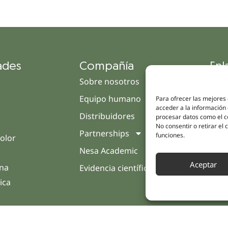
ades
Compañía
Enl
Sobre nosotros
Cam
Equipo humano
Tien
Para ofrecer las mejores
acceder a la información 
Distribuidores
Clín
procesar datos como el co
No consentir o retirar el
Partnerships
Trat
funciones.
olor
Nesa Academic
Opin
Aceptar
rna
Evidencia científica
Cont
ica