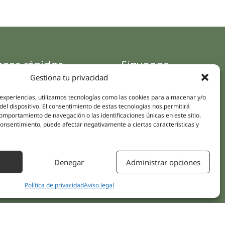
aces rápidos
Síguenos
Gestiona tu privacidad
Instagram
pus
LinkedIn
da online
 experiencias, utilizamos tecnologías como las cookies para almacenar y/o
Youtube
del dispositivo. El consentimiento de estas tecnologías nos permitirá
icas
mportamiento de navegación o las identificaciones únicas en este sitio.
Facebook
 consentimiento, puede afectar negativamente a ciertas características y
amientos pacientes
iones
Denegar
Administrar opciones
áctanos
Política de privacidad
Aviso legal