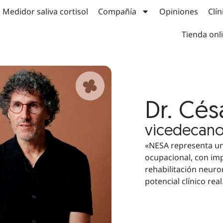
Medidor saliva cortisol
Compañía
Opiniones
Clín
Tienda onl
Dr. Cés
vicedecano
«NESA representa u
ocupacional, con imp
rehabilitación neur
potencial clínico real