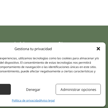
aces rápidos
Síguenos
Gestiona tu privacidad
Instagram
pus
LinkedIn
 experiencias, utilizamos tecnologías como las cookies para almacenar y/o
da online
del dispositivo. El consentimiento de estas tecnologías nos permitirá
Youtube
mportamiento de navegación o las identificaciones únicas en este sitio.
icas
Facebook
 consentimiento, puede afectar negativamente a ciertas características y
amientos pacientes
iones
Denegar
Administrar opciones
áctanos
Política de privacidad
Aviso legal