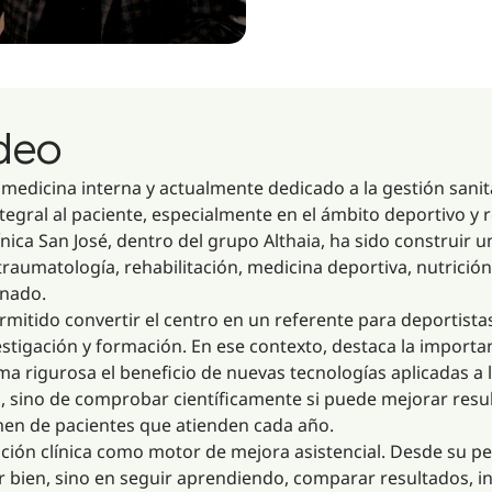
ideo
n medicina interna y actualmente dedicado a la gestión sanit
egral al paciente, especialmente en el ámbito deportivo y re
ínica San José, dentro del grupo Althaia, ha sido construir
raumatología, rehabilitación, medicina deportiva, nutrici
inado.
rmitido convertir el centro en un referente para deportista
vestigación y formación. En ese contexto, destaca la import
rigurosa el beneficio de nuevas tecnologías aplicadas a la 
sino de comprobar científicamente si puede mejorar result
umen de pacientes que atienden cada año.
gación clínica como motor de mejora asistencial. Desde su p
ar bien, sino en seguir aprendiendo, comparar resultados, i