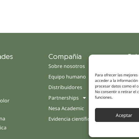
ades
Compañía
Enl
Sobre nosotros
Cam
Para ofrecer las mejores
Equipo humano
Tien
acceder a la información 
procesar datos como el co
Distribuidores
Clín
No consentir o retirar el
Partnerships
Trat
funciones.
olor
Nesa Academic
Opin
Aceptar
rna
Evidencia científica
Cont
ica