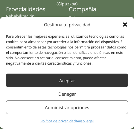
(Gipuzkoa)
Especialidades
Compañía
Rehabilitación
Sobre nosotros
Salud íntima
Gestiona tu privacidad
Equipo humano
Sports
Para ofrecer las mejores experiencias, utilizamos tecnologías como las
Distribuidores
Salud mental
cookies para almacenar y/o acceder a la información del dispositivo. El
Neurología y dolor
consentimiento de estas tecnologías nos permitirá procesar datos como
Partnerships
el comportamiento de navegación o las identificaciones únicas en este
Odontología
sitio. No consentir o retirar el consentimiento, puede afectar
Nesa Academic
Medicina interna
negativamente a ciertas características y funciones.
Evidencia científica
Medicina estética
Enlaces rápidos
Síguenos
Aceptar
Instagram
Campus
LinkedIn
Tienda online
Denegar
Youtube
Clínicas
Facebook
Tratamientos pacientes
Administrar opciones
Opiniones
Política de privacidad
Aviso legal
Contáctanos