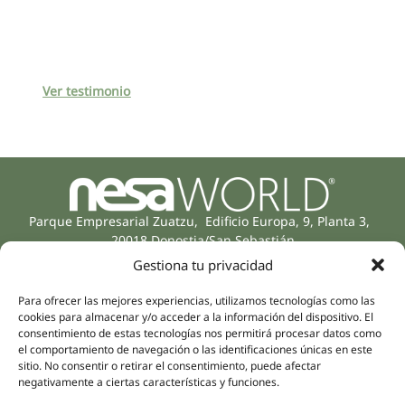
Ver testimonio
Parque Empresarial Zuatzu, Edificio Europa, 9, Planta 3,
20018 Donostia/San Sebastián
(Gipuzkoa)
Gestiona tu privacidad
Especialidades
Compañía
Rehabilitación
Sobre nosotros
Para ofrecer las mejores experiencias, utilizamos tecnologías como las
cookies para almacenar y/o acceder a la información del dispositivo. El
Salud íntima
Equipo humano
consentimiento de estas tecnologías nos permitirá procesar datos como
Sports
el comportamiento de navegación o las identificaciones únicas en este
Distribuidores
Salud mental
sitio. No consentir o retirar el consentimiento, puede afectar
negativamente a ciertas características y funciones.
Neurología y dolor
Partnerships