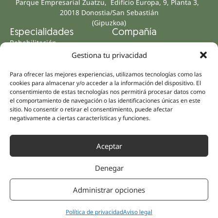
Parque Empresarial Zuatzu, Edificio Europa, 9, Planta 3,
20018 Donostia/San Sebastián
(Gipuzkoa)
Especialidades
Compañía
Rehabilitación
Sobre nosotros
Gestiona tu privacidad
Salud íntima
Equipo humano
Sports
Para ofrecer las mejores experiencias, utilizamos tecnologías como las
Distribuidores
Salud mental
cookies para almacenar y/o acceder a la información del dispositivo. El
consentimiento de estas tecnologías nos permitirá procesar datos como
Neurología y dolor
Partnerships
el comportamiento de navegación o las identificaciones únicas en este
Odontología
sitio. No consentir o retirar el consentimiento, puede afectar
Nesa Academic
Medicina interna
negativamente a ciertas características y funciones.
Evidencia científica
Medicina estética
Enlaces rápidos
Síguenos
Aceptar
Instagram
Campus
LinkedIn
Tienda online
Denegar
Youtube
Clínicas
Administrar opciones
Facebook
Tratamientos pacientes
Opiniones
Política de privacidad
Aviso legal
Contáctanos