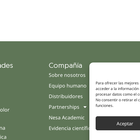
ades
Compañía
Enl
Sobre nosotros
Cam
Para ofrecer las mejores
Equipo humano
Tien
acceder a la información 
procesar datos como el co
Distribuidores
Clín
No consentir o retirar el
funciones.
Partnerships
Trat
olor
Nesa Academic
Opin
Aceptar
rna
Evidencia científica
Cont
ica