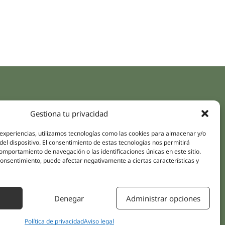
aces rápidos
Síguenos
Gestiona tu privacidad
Instagram
pus
LinkedIn
 experiencias, utilizamos tecnologías como las cookies para almacenar y/o
da online
del dispositivo. El consentimiento de estas tecnologías nos permitirá
Youtube
mportamiento de navegación o las identificaciones únicas en este sitio.
icas
Facebook
 consentimiento, puede afectar negativamente a ciertas características y
amientos pacientes
iones
Denegar
Administrar opciones
áctanos
Política de privacidad
Aviso legal