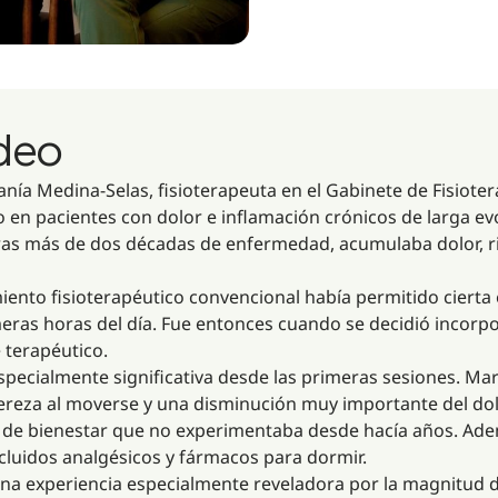
ideo
anía Medina-Selas, fisioterapeuta en el Gabinete de Fisiote
en pacientes con dolor e inflamación crónicos de larga ev
 tras más de dos décadas de enfermedad, acumulaba dolor, r
miento fisioterapéutico convencional había permitido cierta
meras horas del día. Fue entonces cuando se decidió incorp
 terapéutico.
specialmente significativa desde las primeras sesiones. Ma
gereza al moverse y una disminución muy importante del dol
n de bienestar que no experimentaba desde hacía años. Ad
ncluidos analgésicos y fármacos para dormir.
 una experiencia especialmente reveladora por la magnitud 