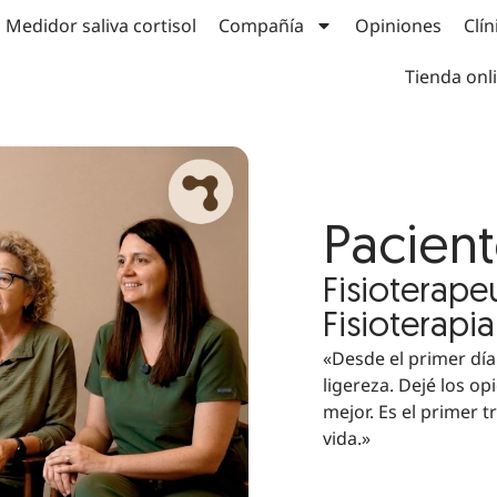
Medidor saliva cortisol
Compañía
Opiniones
Clín
Tienda onl
Pacien
Fisioterape
Fisioterapi
«Desde el primer día
ligereza. Dejé los op
mejor. Es el primer 
vida.»