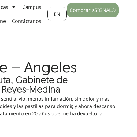
icas
Campus
Comprar XSIGNAL®
EN
ine
Contáctanos
te – Angeles
uta, Gabinete de
a Reyes-Medina
 sentí alivio: menos inflamación, sin dolor y más
ioides y las pastillas para dormir, y ahora descanso
tratamiento en 20 años que me ha devuelto la