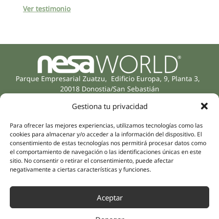
Ver testimonio
Parque Empresarial Zuatzu, Edificio Europa, 9, Planta 3,
20018 Donostia/San Sebastián
(Gipuzkoa)
Gestiona tu privacidad
Especialidades
Compañía
Rehabilitación
Sobre nosotros
Para ofrecer las mejores experiencias, utilizamos tecnologías como las
Salud íntima
cookies para almacenar y/o acceder a la información del dispositivo. El
Equipo humano
consentimiento de estas tecnologías nos permitirá procesar datos como
Sports
el comportamiento de navegación o las identificaciones únicas en este
Distribuidores
Salud mental
sitio. No consentir o retirar el consentimiento, puede afectar
negativamente a ciertas características y funciones.
Neurología y dolor
Partnerships
Odontología
Nesa Academic
Medicina interna
Aceptar
Evidencia científica
Medicina estética
Enlaces rápidos
Síguenos