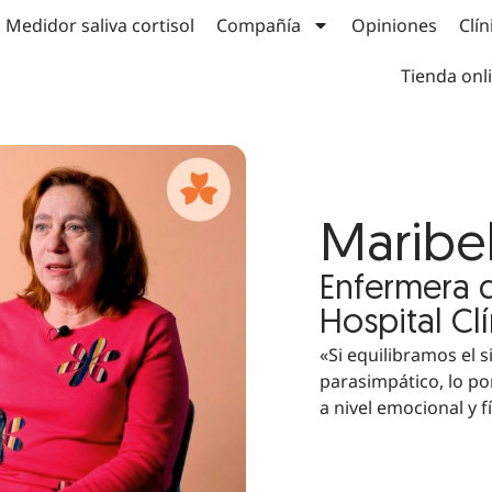
Medidor saliva cortisol
Compañía
Opiniones
Clín
Tienda onl
Maribe
Enfermera d
Hospital Cl
«Si equilibramos el 
parasimpático, lo p
a nivel emocional y fí