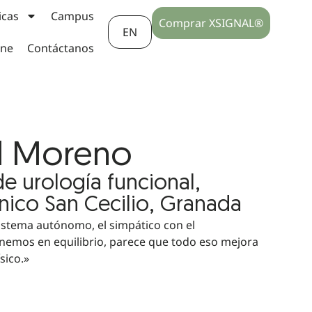
icas
Campus
Comprar XSIGNAL®
EN
ine
Contáctanos
l Moreno
e urología funcional,
ínico San Cecilio, Granada
sistema autónomo, el simpático con el
onemos en equilibrio, parece que todo eso mejora
sico.»