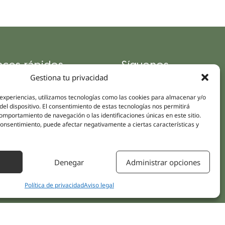
aces rápidos
Síguenos
Gestiona tu privacidad
Instagram
pus
LinkedIn
da online
 experiencias, utilizamos tecnologías como las cookies para almacenar y/o
Youtube
del dispositivo. El consentimiento de estas tecnologías nos permitirá
icas
mportamiento de navegación o las identificaciones únicas en este sitio.
Facebook
 consentimiento, puede afectar negativamente a ciertas características y
amientos pacientes
iones
Denegar
Administrar opciones
áctanos
Política de privacidad
Aviso legal