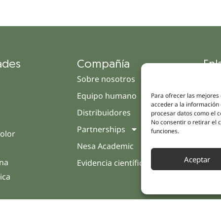
ades
Compañía
Enl
Sobre nosotros
Cam
Equipo humano
Tien
Para ofrecer las mejores
acceder a la información 
Distribuidores
Clín
procesar datos como el co
No consentir o retirar el
Partnerships
Trat
funciones.
olor
Nesa Academic
Opin
Aceptar
rna
Evidencia científica
Cont
ica