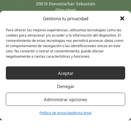
20018 Donostia/San Sebastián
(Gipuzkoa)
Especialidades
Compañía
Gestiona tu privacidad
Rehabilitación
Sobre nosotros
Salud íntima
Para ofrecer las mejores experiencias, utilizamos tecnologías como las
Equipo humano
cookies para almacenar y/o acceder a la información del dispositivo. El
Sports
consentimiento de estas tecnologías nos permitirá procesar datos como
Distribuidores
Salud mental
el comportamiento de navegación o las identificaciones únicas en este
sitio. No consentir o retirar el consentimiento, puede afectar
Neurología y dolor
Partnerships
negativamente a ciertas características y funciones.
Odontología
Nesa Academic
Medicina interna
Aceptar
Evidencia científica
Medicina estética
Enlaces rápidos
Síguenos
Denegar
Instagram
Campus
LinkedIn
Tienda online
Administrar opciones
Youtube
Clínicas
Facebook
Tratamientos pacientes
Política de privacidad
Aviso legal
Opiniones
Contáctanos