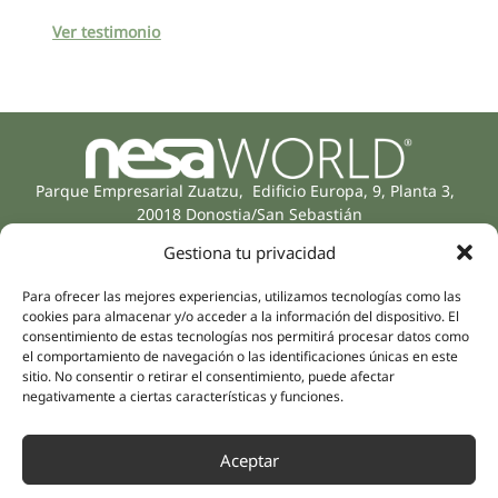
Ver testimonio
Parque Empresarial Zuatzu, Edificio Europa, 9, Planta 3,
20018 Donostia/San Sebastián
(Gipuzkoa)
Gestiona tu privacidad
Especialidades
Compañía
Rehabilitación
Sobre nosotros
Para ofrecer las mejores experiencias, utilizamos tecnologías como las
Salud íntima
cookies para almacenar y/o acceder a la información del dispositivo. El
Equipo humano
consentimiento de estas tecnologías nos permitirá procesar datos como
Sports
el comportamiento de navegación o las identificaciones únicas en este
Distribuidores
Salud mental
sitio. No consentir o retirar el consentimiento, puede afectar
negativamente a ciertas características y funciones.
Neurología y dolor
Partnerships
Odontología
Nesa Academic
Medicina interna
Aceptar
Evidencia científica
Medicina estética