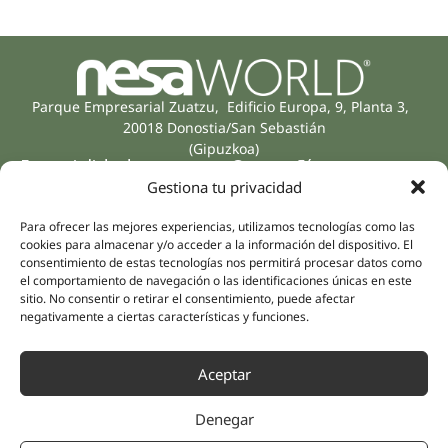
Parque Empresarial Zuatzu, Edificio Europa, 9, Planta 3,
20018 Donostia/San Sebastián
(Gipuzkoa)
Especialidades
Compañía
Gestiona tu privacidad
Rehabilitación
Sobre nosotros
Salud íntima
Para ofrecer las mejores experiencias, utilizamos tecnologías como las
Equipo humano
Sports
cookies para almacenar y/o acceder a la información del dispositivo. El
consentimiento de estas tecnologías nos permitirá procesar datos como
Distribuidores
Salud mental
el comportamiento de navegación o las identificaciones únicas en este
Neurología y dolor
Partnerships
sitio. No consentir o retirar el consentimiento, puede afectar
negativamente a ciertas características y funciones.
Odontología
Nesa Academic
Medicina interna
Evidencia científica
Medicina estética
Aceptar
Enlaces rápidos
Síguenos
Instagram
Campus
Denegar
LinkedIn
Tienda online