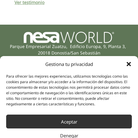
Ver testimonio
Parque Empresarial Zuatzu, Edificio Europa, 9, Planta 3,
20018 Donostia/San Sebastián
(Gipuzkoa)
Gestiona tu privacidad
Especialidades
Compañía
Rehabilitación
Sobre nosotros
Para ofrecer las mejores experiencias, utilizamos tecnologías como las
Salud íntima
cookies para almacenar y/o acceder a la información del dispositivo. El
Equipo humano
consentimiento de estas tecnologías nos permitirá procesar datos como
Sports
el comportamiento de navegación o las identificaciones únicas en este
Distribuidores
Salud mental
sitio. No consentir o retirar el consentimiento, puede afectar
Neurología y dolor
negativamente a ciertas características y funciones.
Partnerships
Odontología
Nesa Academic
Medicina interna
Aceptar
Evidencia científica
Medicina estética
Enlaces rápidos
Síguenos
Denegar