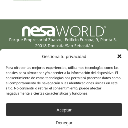
Parque Empresarial Zuatzu, Edificio Europa, 9, Planta 3,
20018 Donostia/San Sebastián
(Gipuzkoa)
Gestiona tu privacidad
Especialidades
Compañía
Rehabilitación
Sobre nosotros
Para ofrecer las mejores experiencias, utilizamos tecnologías como las
Salud íntima
cookies para almacenar y/o acceder a la información del dispositivo. El
Equipo humano
consentimiento de estas tecnologías nos permitirá procesar datos como
Sports
el comportamiento de navegación o las identificaciones únicas en este
Distribuidores
Salud mental
sitio. No consentir o retirar el consentimiento, puede afectar
Neurología y dolor
negativamente a ciertas características y funciones.
Partnerships
Odontología
Nesa Academic
Medicina interna
Aceptar
Evidencia científica
Medicina estética
Enlaces rápidos
Síguenos
Denegar
Instagram
Campus