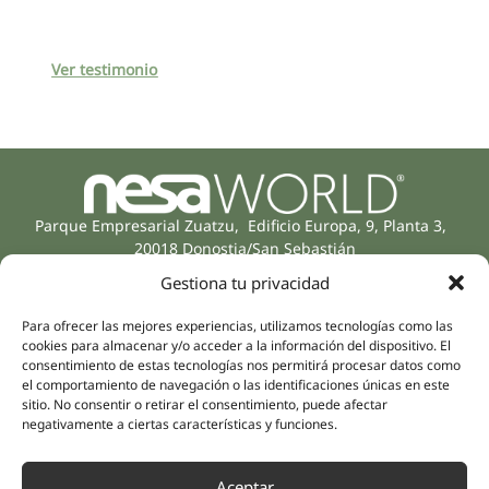
Ver testimonio
Parque Empresarial Zuatzu, Edificio Europa, 9, Planta 3,
20018 Donostia/San Sebastián
(Gipuzkoa)
Gestiona tu privacidad
Especialidades
Compañía
Rehabilitación
Sobre nosotros
Para ofrecer las mejores experiencias, utilizamos tecnologías como las
Salud íntima
cookies para almacenar y/o acceder a la información del dispositivo. El
Equipo humano
consentimiento de estas tecnologías nos permitirá procesar datos como
Sports
el comportamiento de navegación o las identificaciones únicas en este
Distribuidores
Salud mental
sitio. No consentir o retirar el consentimiento, puede afectar
negativamente a ciertas características y funciones.
Neurología y dolor
Partnerships
Odontología
Nesa Academic
Aceptar
Medicina interna