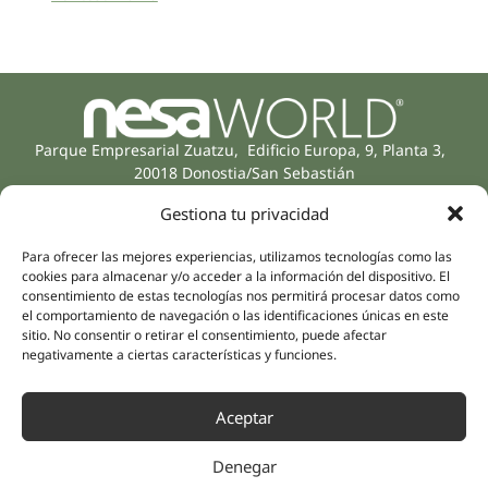
Parque Empresarial Zuatzu, Edificio Europa, 9, Planta 3,
20018 Donostia/San Sebastián
(Gipuzkoa)
Gestiona tu privacidad
Especialidades
Compañía
Rehabilitación
Sobre nosotros
Para ofrecer las mejores experiencias, utilizamos tecnologías como las
Salud íntima
cookies para almacenar y/o acceder a la información del dispositivo. El
Equipo humano
consentimiento de estas tecnologías nos permitirá procesar datos como
Sports
el comportamiento de navegación o las identificaciones únicas en este
Distribuidores
Salud mental
sitio. No consentir o retirar el consentimiento, puede afectar
Neurología y dolor
negativamente a ciertas características y funciones.
Partnerships
Odontología
Nesa Academic
Medicina interna
Aceptar
Evidencia científica
Medicina estética
Enlaces rápidos
Síguenos
Denegar
Instagram
Campus