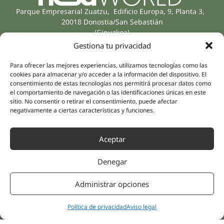
Parque Empresarial Zuatzu, Edificio Europa, 9, Planta 3,
20018 Donostia/San Sebastián
(Gipuzkoa)
Especialidades
Compañía
Gestiona tu privacidad
Rehabilitación
Sobre nosotros
Salud íntima
Para ofrecer las mejores experiencias, utilizamos tecnologías como las
Equipo humano
cookies para almacenar y/o acceder a la información del dispositivo. El
Sports
consentimiento de estas tecnologías nos permitirá procesar datos como
Distribuidores
Salud mental
el comportamiento de navegación o las identificaciones únicas en este
sitio. No consentir o retirar el consentimiento, puede afectar
Neurología y dolor
Partnerships
negativamente a ciertas características y funciones.
Odontología
Nesa Academic
Medicina interna
Aceptar
Evidencia científica
Medicina estética
Enlaces rápidos
Síguenos
Denegar
Instagram
Campus
LinkedIn
Tienda online
Administrar opciones
Youtube
Clínicas
Facebook
Tratamientos pacientes
Política de privacidad
Aviso legal
Opiniones