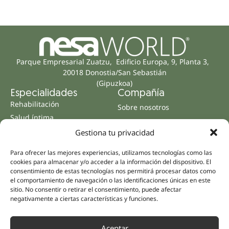
Parque Empresarial Zuatzu, Edificio Europa, 9, Planta 3,
20018 Donostia/San Sebastián
(Gipuzkoa)
Especialidades
Compañía
Rehabilitación
Sobre nosotros
Salud íntima
Equipo humano
Sports
Gestiona tu privacidad
Distribuidores
Salud mental
Para ofrecer las mejores experiencias, utilizamos tecnologías como las
Neurología y dolor
Partnerships
cookies para almacenar y/o acceder a la información del dispositivo. El
Odontología
consentimiento de estas tecnologías nos permitirá procesar datos como
Nesa Academic
el comportamiento de navegación o las identificaciones únicas en este
Medicina interna
sitio. No consentir o retirar el consentimiento, puede afectar
Evidencia científica
Medicina estética
negativamente a ciertas características y funciones.
Enlaces rápidos
Síguenos
Instagram
Campus
Aceptar