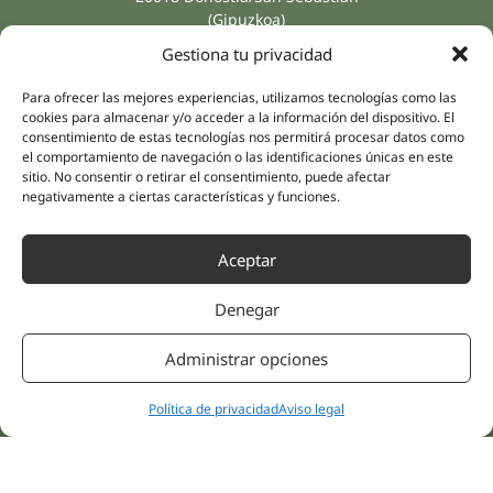
(Gipuzkoa)
Especialidades
Compañía
Gestiona tu privacidad
Rehabilitación
Sobre nosotros
Salud íntima
Para ofrecer las mejores experiencias, utilizamos tecnologías como las
Equipo humano
cookies para almacenar y/o acceder a la información del dispositivo. El
Sports
consentimiento de estas tecnologías nos permitirá procesar datos como
Distribuidores
Salud mental
el comportamiento de navegación o las identificaciones únicas en este
sitio. No consentir o retirar el consentimiento, puede afectar
Neurología y dolor
Partnerships
negativamente a ciertas características y funciones.
Odontología
Nesa Academic
Medicina interna
Evidencia científica
Aceptar
Medicina estética
Enlaces rápidos
Síguenos
Denegar
Instagram
Campus
LinkedIn
Tienda online
Administrar opciones
Youtube
Clínicas
Facebook
Tratamientos pacientes
Política de privacidad
Aviso legal
Opiniones
Contáctanos