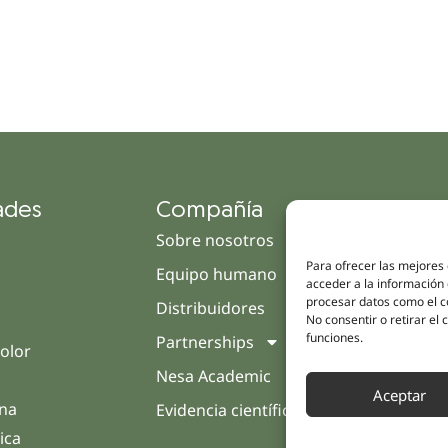
ades
Compañía
Enl
Sobre nosotros
Cam
Para ofrecer las mejores
Equipo humano
Tien
acceder a la información 
procesar datos como el co
Distribuidores
Clín
No consentir o retirar el
funciones.
Partnerships
Trat
olor
Nesa Academic
Opin
Aceptar
rna
Evidencia científica
Cont
ica