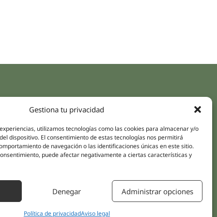
aces rápidos
Síguenos
Gestiona tu privacidad
Instagram
pus
LinkedIn
 experiencias, utilizamos tecnologías como las cookies para almacenar y/o
da online
del dispositivo. El consentimiento de estas tecnologías nos permitirá
Youtube
mportamiento de navegación o las identificaciones únicas en este sitio.
icas
Facebook
 consentimiento, puede afectar negativamente a ciertas características y
amientos pacientes
iones
Denegar
Administrar opciones
áctanos
Política de privacidad
Aviso legal