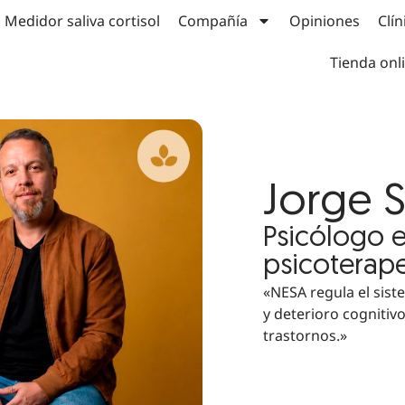
Medidor saliva cortisol
Compañía
Opiniones
Clín
Tienda onl
Jorge 
Psicólogo 
psicoterape
«NESA regula el sis
y deterioro cogniti
trastornos.»