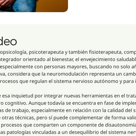
ideo
psicología, psicoterapeuta y también fisioterapeuta, compa
egrador orientado al bienestar, el envejecimiento saludable 
a especialmente con personas mayores, buscando no solo aña
tiva, considera que la neuromodulación representa un cam
rocesos que regulan el sistema nervioso autónomo y para 
e esa inquietud por integrar nuevas herramientas en el tra
ro cognitivo. Aunque todavía se encuentra en fase de impl
eas de trabajo, especialmente en relación con la calidad de
 otras técnicas, pero sí puede complementar de forma vali
 y procesos que comparten un componente de disautonomía
 patologías vinculadas a un desequilibrio del sistema ne