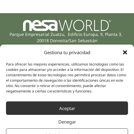
Parque Empresarial Zuatzu, Edificio Europa, 9, Planta 3,
20018 Donostia/San Sebastián
(Gipuzkoa)
Gestiona tu privacidad
Especialidades
Compañía
Rehabilitación
Sobre nosotros
Para ofrecer las mejores experiencias, utilizamos tecnologías como las
Salud íntima
cookies para almacenar y/o acceder a la información del dispositivo. El
Equipo humano
Sports
consentimiento de estas tecnologías nos permitirá procesar datos como
el comportamiento de navegación o las identificaciones únicas en este
Distribuidores
Salud mental
sitio. No consentir o retirar el consentimiento, puede afectar
Neurología y dolor
negativamente a ciertas características y funciones.
Partnerships
Odontología
Nesa Academic
Medicina interna
Aceptar
Evidencia científica
Medicina estética
Enlaces rápidos
Síguenos
Denegar
Instagram
Campus
LinkedIn